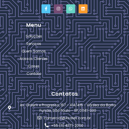
Menu
Soluções
Serviços
Quem Somos
Nossos Clientes
Cases
Contato
Contatos
Av. Ordem e Progresso, 157 - 414/415 - Várzea da Barra
Funda, São Paulo - SP, 01141-030
comercial@4sales.com.br
+55 (11) 4371-2000