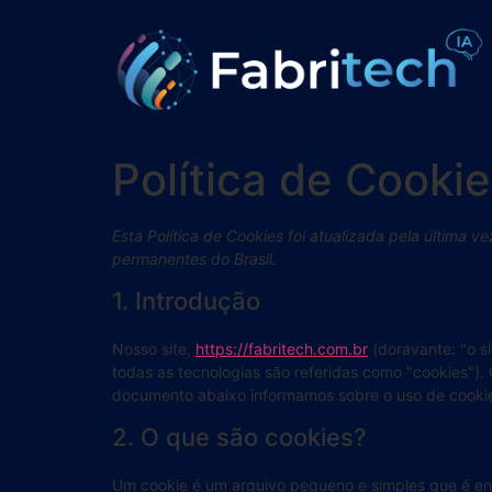
Política de Cookie
Esta Política de Cookies foi atualizada pela última v
permanentes do Brasil.
1. Introdução
Nosso site,
https://fabritech.com.br
(doravante: "o si
todas as tecnologias são referidas como "cookies").
documento abaixo informamos sobre o uso de cookie
2. O que são cookies?
Um cookie é um arquivo pequeno e simples que é en