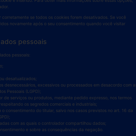
kie é inserido. Para obter mais informações sobre essas opções,
ador.
ar corretamente se todos os cookies forem desativados. Se você
eridos novamente após o seu consentimento quando você visitar
 dados pessoais
dados pessoais:
o;
ou desatualizados;
os desnecessários, excessivos ou processados em desacordo com a
dos Pessoais (LGPD);
or de serviços ou produtos, mediante pedido expresso, nos termos
espeitando os segredos comerciais e industriais;
o consentimento do titular, salvo nos casos previstos no art. 16 da
GPD);
vadas com as quais o controlador compartilhou dados;
consentimento e sobre as consequências da negação.