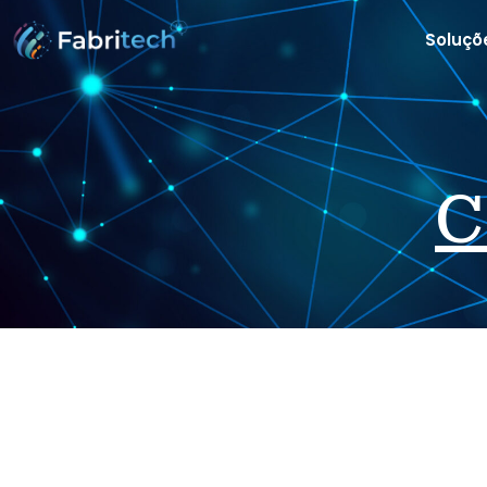
Soluçõ
C