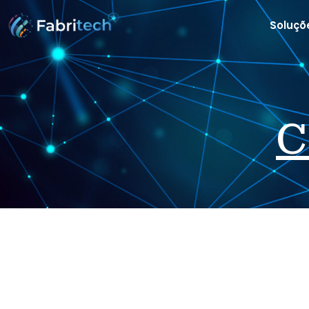
Soluçõ
C